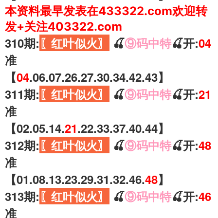
本资料最早发表在433322.com欢迎转
发+关注403322.com
310期:
〖红叶似火〗
🍒
⑨码中特
🍒开:
04
准
【
04
.06.07.26.27.30.34.42.43】
311期:
〖红叶似火〗
🍒
⑨码中特
🍒开:
21
准
【02.05.14.
21
.22.33.37.40.44】
312期:
〖红叶似火〗
🍒
⑨码中特
🍒开:
48
准
【01.08.13.23.29.31.32.46.
48
】
313期:
〖红叶似火〗
🍒
⑨码中特
🍒开:
46
准