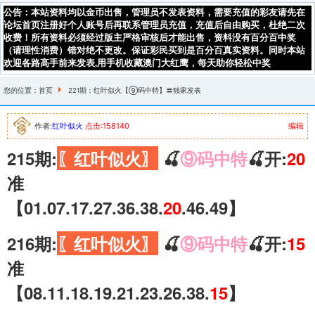
公告：本站资料均以金币出售，管理员不发表资料，需要充值的彩友请先在
论坛首页注册好个人账号后再联系管理员充值，充值后自由购买，杜绝二次
收费！所有资料必须经过版主严格审核后才能出售，资料没有百分百中奖
（请理性消费）错对绝不更改。保证彩民买到是百分百真实资料。同时本站
欢迎各路高手前来发表,用手机收藏澳门大红鹰，每天助你轻松中奖
您的位置：
首页
221期：红叶似火【⑨码中特】〓独家发表
作者:
红叶似火
点击:158140
编辑
215期:
〖红叶似火〗
🍒
⑨码中特
🍒开:
20
准
【01.07.17.27.36.38.
20
.46.49】
216期:
〖红叶似火〗
🍒
⑨码中特
🍒开:
15
准
【08.11.18.19.21.23.26.38.
15
】