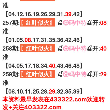
准
【04.12.16.19.26.29.31.
39
.42】
257期:
〖红叶似火〗
🍒
⑨码中特
🍒开:
08
准
【01.05.
08
.17.31.35.36.42.46】
258期:
〖红叶似火〗
🍒
⑨码中特
🍒开:
40
准
【04.05.17.18.34.
40
.43.46.48】
259期:
〖红叶似火〗
🍒
⑨码中特
🍒开:
29
准
【08.10.11.25.28.
29
.32.35.39】
本资料最早发表在433322.com欢迎转
发+关注403322.com