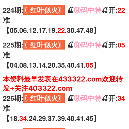
224期:
〖红叶似火〗
🍒
⑨码中特
🍒开:
22
准
【05.06.12.17.19.
22
.30.47.48】
225期:
〖红叶似火〗
🍒
⑨码中特
🍒开:
05
准
【04.08.13.14.20.35.40.41.
05
】
本资料最早发表在433322.com欢迎转
发+关注403322.com
226期:
〖红叶似火〗
🍒
⑨码中特
🍒开:
34
准
【18.
34
.24.29.37.39.40.41.45】