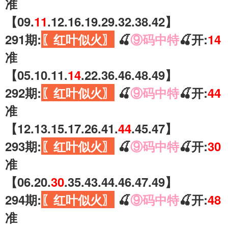
准
【09.
11
.12.16.19.29.32.38.42】
291期:
〖红叶似火〗
🍒
⑨码中特
🍒开:
14
准
【05.10.11.
14
.22.36.46.48.49】
292期:
〖红叶似火〗
🍒
⑨码中特
🍒开:
44
准
【12.13.15.17.26.41.
44
.45.47】
293期:
〖红叶似火〗
🍒
⑨码中特
🍒开:
30
准
【06.20.
30
.35.43.44.46.47.49】
294期:
〖红叶似火〗
🍒
⑨码中特
🍒开:
48
准