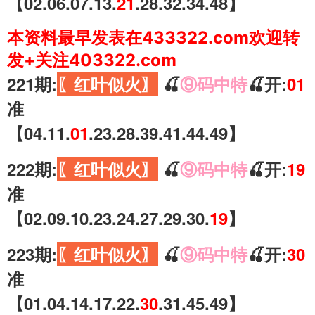
【02.06.07.13.
21
.28.32.34.48】
本资料最早发表在433322.com欢迎转
发+关注403322.com
221期:
〖红叶似火〗
🍒
⑨码中特
🍒开:
01
准
【04.11.
01
.23.28.39.41.44.49】
222期:
〖红叶似火〗
🍒
⑨码中特
🍒开:
19
准
【02.09.10.23.24.27.29.30.
19
】
223期:
〖红叶似火〗
🍒
⑨码中特
🍒开:
30
准
【01.04.14.17.22.
30
.31.45.49】