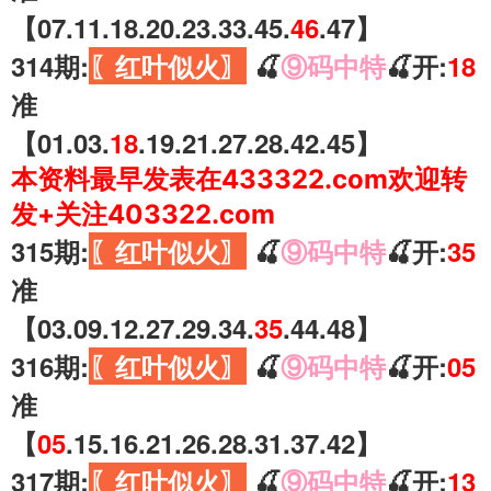
【07.11.18.20.23.33.45.
46
.47】
314期:
〖红叶似火〗
🍒
⑨码中特
🍒开:
18
准
【01.03.
18
.19.21.27.28.42.45】
本资料最早发表在433322.com欢迎转
发+关注403322.com
315期:
〖红叶似火〗
🍒
⑨码中特
🍒开:
35
准
【03.09.12.27.29.34.
35
.44.48】
316期:
〖红叶似火〗
🍒
⑨码中特
🍒开:
05
准
【
05
.15.16.21.26.28.31.37.42】
317期:
〖红叶似火〗
🍒
⑨码中特
🍒开:
13