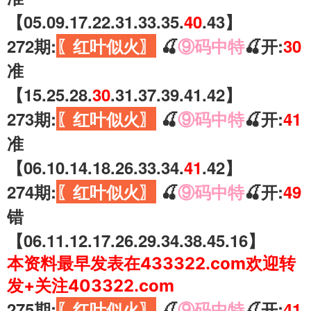
【05.09.17.22.31.33.35.
40
.43】
272期:
〖红叶似火〗
🍒
⑨码中特
🍒开:
30
准
【15.25.28.
30
.31.37.39.41.42】
273期:
〖红叶似火〗
🍒
⑨码中特
🍒开:
41
准
【06.10.14.18.26.33.34.
41
.42】
274期:
〖红叶似火〗
🍒
⑨码中特
🍒开:
49
错
【06.11.12.17.26.29.34.38.45.16】
本资料最早发表在433322.com欢迎转
发+关注403322.com
275期:
〖红叶似火〗
🍒
⑨码中特
🍒开:
41